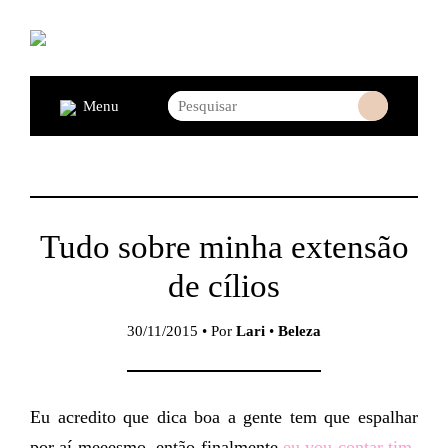
Menu
Tudo sobre minha extensão
de cílios
30/11/2015 • Por
Lari
•
Beleza
Eu acredito que dica boa a gente tem que espalhar
por aí meeesmo, então finalmente
eu vou contar tim-