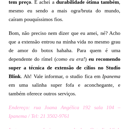
tem preço
. E achei a
durabilidade ótima também
,
mesmo eu sendo a mais ogra/bruta do mundo,
caíram pouquíssimos fios.
Bom, não preciso nem dizer que eu amei, né? Acho
que a extensão entrou na minha vida no mesmo grau
de amor do botox hahaha. Para quem é uma
dependente do rímel (
como eu era!
)
eu recomendo
super a técnica de extensão de cílios no Studio
Blink
. Ah! Vale informar, o studio fica em
Ipanema
em uma salinha super fofa e aconchegante, e
também oferece outros serviços.
Endereço: rua Joana Angélica 192 sala 104 –
Ipanema / Tel:
21 3502-9761