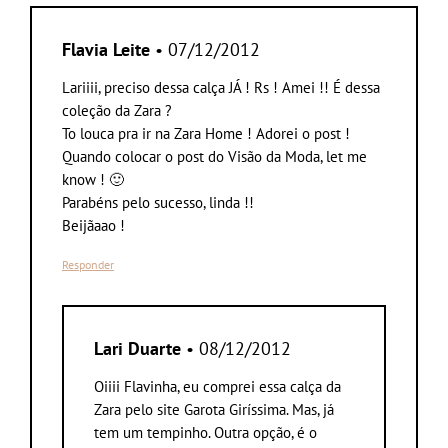
Flavia Leite
• 07/12/2012
Lariiii, preciso dessa calça JÁ ! Rs ! Amei !! É dessa
coleção da Zara ?
To louca pra ir na Zara Home ! Adorei o post !
Quando colocar o post do Visão da Moda, let me
know ! 🙂
Parabéns pelo sucesso, linda !!
Beijãaao !
Responder
Lari Duarte
• 08/12/2012
Oiiii Flavinha, eu comprei essa calça da
Zara pelo site Garota Giríssima. Mas, já
tem um tempinho. Outra opção, é o