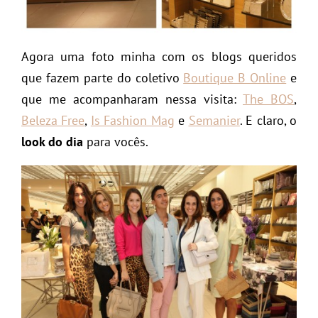
Agora uma foto minha com os blogs queridos
que fazem parte do coletivo
Boutique B Online
e
que me acompanharam nessa visita:
The BOS
,
Beleza Free
,
Is Fashion Mag
e
Semanier
. E claro, o
look do dia
para vocês.