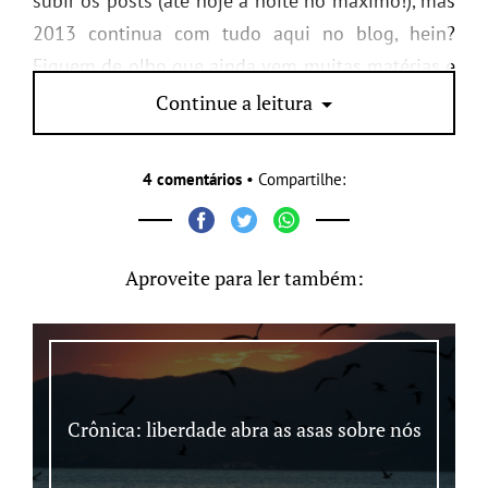
subir os posts (até hoje a noite no máximo!), mas
2013 continua com tudo aqui no blog, hein?
Fiquem de olho que ainda vem muitas matérias e
novidades boas por aqui 😉
Continue a leitura
4 comentários
• Compartilhe:
Aproveite para ler também:
Crônica: liberdade abra as asas sobre nós