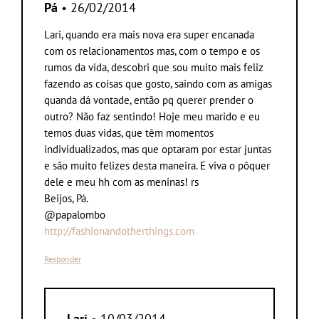
Pá
• 26/02/2014
Lari, quando era mais nova era super encanada
com os relacionamentos mas, com o tempo e os
rumos da vida, descobri que sou muito mais feliz
fazendo as coisas que gosto, saindo com as amigas
quanda dá vontade, então pq querer prender o
outro? Não faz sentindo! Hoje meu marido e eu
temos duas vidas, que têm momentos
individualizados, mas que optaram por estar juntas
e são muito felizes desta maneira. E viva o pôquer
dele e meu hh com as meninas! rs
Beijos, Pá.
@papalombo
http://fashionandotherthings.com
Responder
Lari
• 10/03/2014