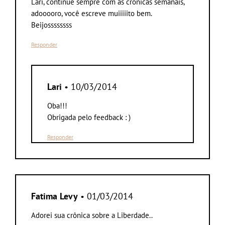
Lari, continue sempre com as crônicas semanais,
adooooro, você escreve muiiiiito bem.
Beijossssssss
Responder
Lari
• 10/03/2014
Oba!!!
Obrigada pelo feedback : )
Responder
Fatima Levy
• 01/03/2014
Adorei sua crônica sobre a Liberdade..