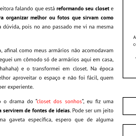
leitora falando que está
reformando seu closet
e
ra organizar melhor ou fotos que sirvam como
 a dúvida, pois no ano passado me vi na mesma
A
c
o, afinal como meus armários não acomodavam
 peguei um cômodo só de armários aqui em casa,
hahaha) e o transformei em closet. Na época
lhor aproveitar o espaço e não foi fácil, quem
er experiente.
o o drama do “
closet dos sonhos
“, eu fiz uma
a servirem de fontes de ideias
. Pode ser um jeito
ma gaveta específica, espero que de alguma