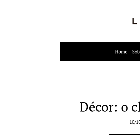
Home
Sob
Décor: o c
10/1