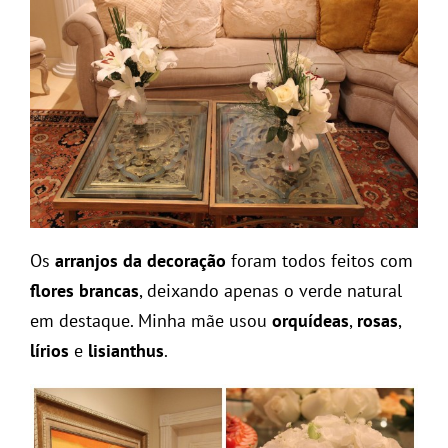
Os
arranjos da decoração
foram todos feitos com
flores brancas
, deixando apenas o verde natural
em destaque. Minha mãe usou
orquídeas
,
rosas
,
lírios
e
lisianthus
.