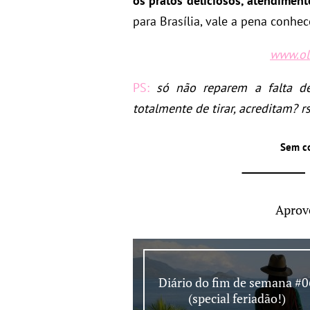
os pratos deliciosos, atendimen
para Brasília, vale a pena conhec
www.ol
PS:
só não reparem a falta d
totalmente de tirar, acreditam? 
Sem c
Aprov
Diário do fim de semana #0
(special feriadão!)