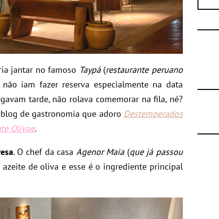
ria jantar no famoso
Taypá
(
restaurante peruano
s não iam fazer reserva especialmente na data
gavam tarde, não rolava comemorar na fila, né?
 blog de gastronomia que adoro
Destemperados
te Olivae
.
resa
. O chef da casa
Agenor Maia
(
que já passou
azeite de oliva e esse é o ingrediente principal