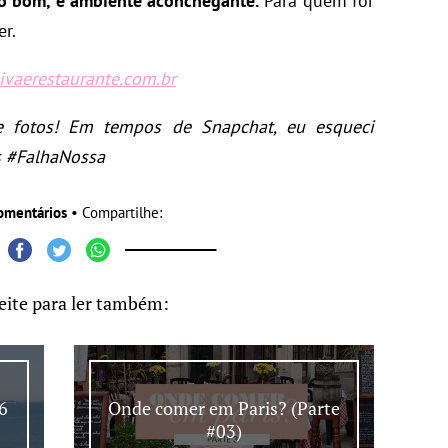
to bom, e ambiente aconchegante.
Para quem for
er.
ivaerestaurante.com.br
e fotos! Em tempos de Snapchat, eu esqueci
rs #FalhaNossa
omentários
• Compartilhe:
eite para ler também:
6
Onde comer em Paris? (Parte
#03)