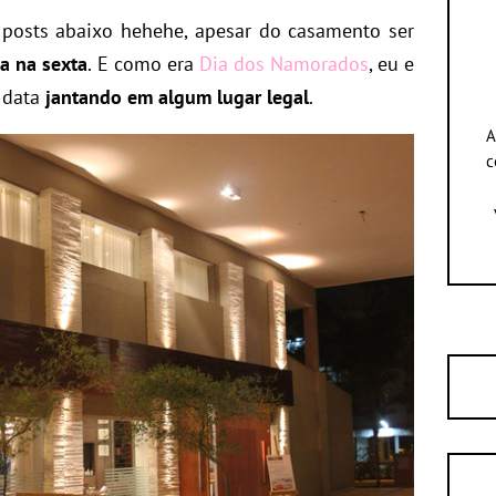
posts abaixo hehehe, apesar do casamento ser
ia na sexta
. E como era
Dia dos Namorados
, eu e
 data
jantando em algum lugar legal
.
A
c