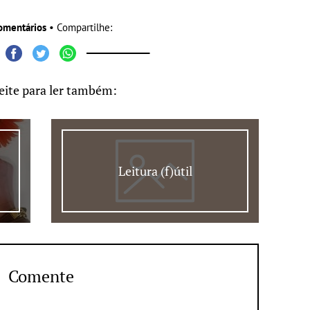
omentários
• Compartilhe:
eite para ler também:
Leitura (f)útil
Comente