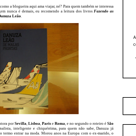
 como a blogueira aqui ama viajar, né? Para quem também se interessa
gem nunca é demais, eu recomendo a leitura dos livros
Fazendo as
Danuza Leão
.
A
c
utora por
Sevilla
,
Lisboa
,
Paris
e
Roma
, e no segundo o roteiro é
São
rnalista, inteligente e chiquérrima, para quem não sabe, Danuza já
o termo entrar na moda. Morou anos na Europa com o ex-marido, o