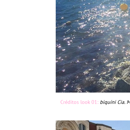
Créditos look 01:
biquíni Cia.