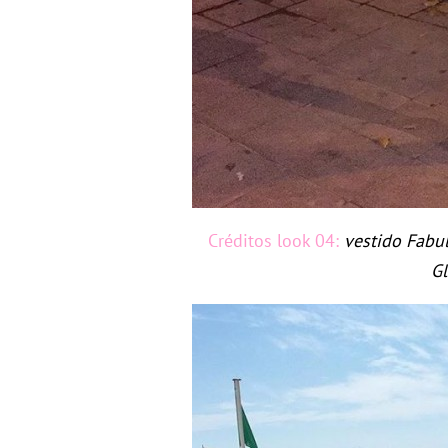
Créditos look 04:
vestido Fabul
Gl