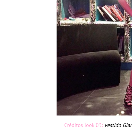
Créditos look 03:
vestido Giam