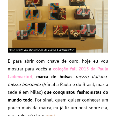
E para abrir com chave de ouro, hoje eu vou
mostrar para vocês a
coleção fall 2015 da Paula
Cademartori
,
marca de bolsas
mezzo italiana-
mezzo brasileira
(Afinal a Paula é do Brasil, mas a
sede é em Milão)
que conquistou fashionistas do
mundo todo
. Por sinal, quem quiser conhecer um
pouco mais da marca, eu já fiz um post sobre ela,
para reler só clicar
aqui
.