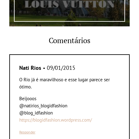
Comentários
Nati Rios
• 09/01/2015
O Rio já é maravilhoso e esse lugar parece ser
ótimo.
Beijooos
@natirios_blogidfashion
@blog_idfashion
https://blogidfashion.wordpress.com/
Responder