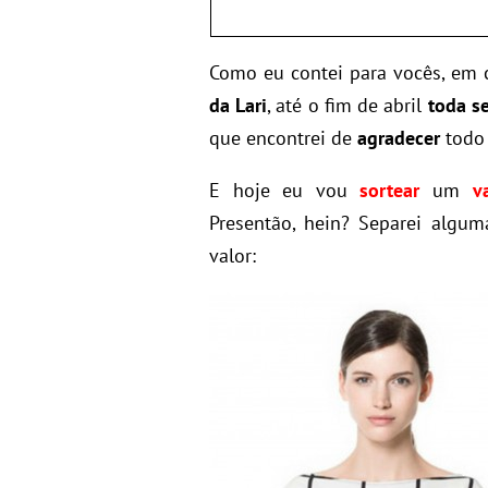
Como eu contei para vocês, em
da Lari
, até o fim de abril
toda s
que encontrei de
agradecer
todo
E hoje eu vou
sortear
um
v
Presentão, hein? Separei algu
valor: