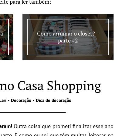
eite para ler também:
ha
Como arrumar o closet? –
parte #2
 no Casa Shopping
Lari
•
Decoração
•
Dica de decoração
aram!
Outra coisa que prometi finalizar esse ano
uarto. E como eu sei que têm muitas leitoras na