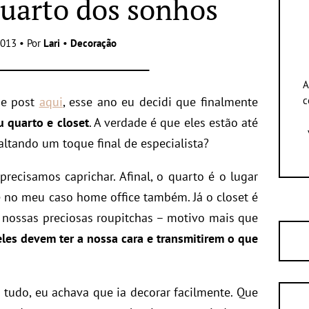
uarto dos sonhos
013 • Por
Lari
•
Decoração
A
se post
aqui
, esse ano eu decidi que finalmente
c
 quarto e closet
. A verdade é que eles estão até
ltando um toque final de especialista?
recisamos caprichar. Afinal, o quarto é o lugar
 no meu caso home office também. Já o closet é
nossas preciosas roupitchas – motivo mais que
eles devem ter a nossa cara e transmitirem o que
tudo, eu achava que ia decorar facilmente. Que