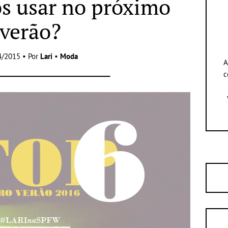
s usar no próximo
verão?
4/2015 • Por
Lari
•
Moda
A
c