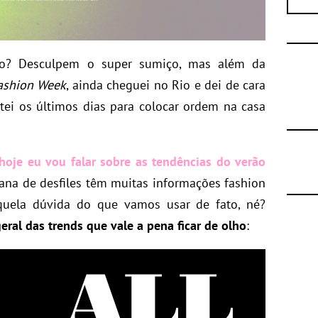
ão? Desculpem o super sumiço, mas além da
ashion Week
, ainda cheguei no Rio e dei de cara
itei os últimos dias para colocar ordem na casa
hoje eu vou falar sobre as
tendências do verão
mana de desfiles têm muitas informações fashion
quela dúvida do que vamos usar de fato, né?
eral das trends que vale a pena ficar de olho
: