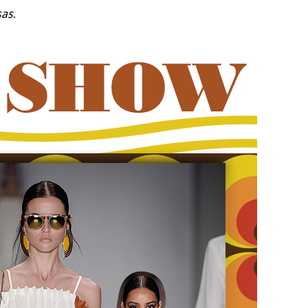
sas
.