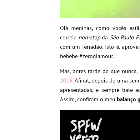
Olá meninas, como vocês est
correia
non-stop
da
São Paulo F
com um feriadão. Isto é, aprove
hehehe #zeroglamour.
Mas, antes tarde do que nunca,
2016
. Afinal, depois de uma se
apresentadas, e sempre bate a
Assim, confiram o meu
balanço g