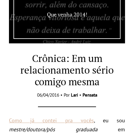
Que venha 2014!
Crônica: Em um
relacionamento sério
comigo mesma
06/04/2016 • Por
Lari
•
Pensata
Como já contei pra vocês
, eu sou
mestre/doutora/pós graduada
em